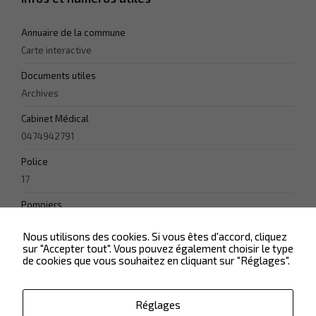
Annuaire de la commune
Carte interactive
Documents utiles
Archives
Cabinet Médical
0474942791
Police
17
Pompiers
18
Nous utilisons des cookies. Si vous êtes d'accord, cliquez
sur "Accepter tout". Vous pouvez également choisir le type
de cookies que vous souhaitez en cliquant sur "Réglages".
Réglages
Nécessaire