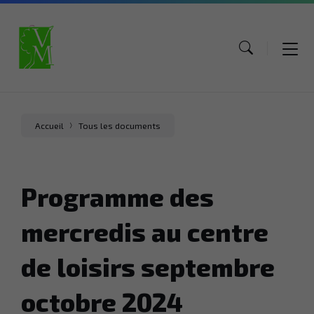
Aller
Aller
Aller
au
au
au
contenu
menu
pied
de
page
Accueil
Tous les documents
Programme des
mercredis au centre
de loisirs septembre
octobre 2024