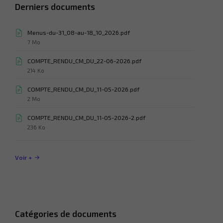
Derniers documents
Menus-du-31_08-au-18_10_2026.pdf
Taille
7 Mo
du
fichier:
COMPTE_RENDU_CM_DU_22-06-2026.pdf
Taille
214 Ko
du
fichier:
COMPTE_RENDU_CM_DU_11-05-2026.pdf
Taille
2 Mo
du
fichier:
COMPTE_RENDU_CM_DU_11-05-2026-2.pdf
Taille
236 Ko
du
fichier:
Voir +
Catégories de documents