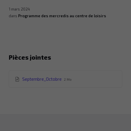
1 mars 2024
dans
Programme des mercredis au centre de loisirs
Pièces jointes
Extension
Taille
Septembre_Octobre
2 Mo
du
du
fichier:
fichier:
pdf