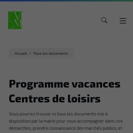
Aller
Aller
Aller
au
au
au
contenu
menu
pied
de
page
Accueil
Tous les documents
Programme vacances
Centres de loisirs
Vous pourrez trouver ici tous les documents mis à
disposition par la mairie pour vous accompagner dans vos
démarches, prendre connaissance des marchés publics, et