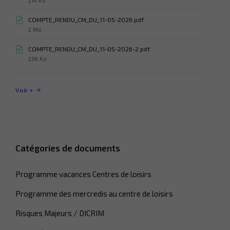
214 Ko
du
fichier:
COMPTE_RENDU_CM_DU_11-05-2026.pdf
Taille
2 Mo
du
fichier:
COMPTE_RENDU_CM_DU_11-05-2026-2.pdf
Taille
236 Ko
du
fichier:
Voir +
Catégories de documents
Programme vacances Centres de loisirs
Programme des mercredis au centre de loisirs
Risques Majeurs / DICRIM