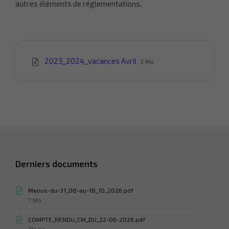
autres éléments de réglementations.
Extension
Taille
2023_2024_vacances Avril
2 Mo
du
du
fichier:
fichier:
pdf
Derniers documents
Menus-du-31_08-au-18_10_2026.pdf
Taille
7 Mo
du
fichier:
COMPTE_RENDU_CM_DU_22-06-2026.pdf
Taille