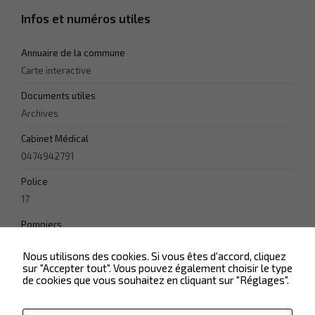
Infos et numéros utiles
Annuaire de la commune
Carte interactive
Documents utiles
Archives
Cabinet Médical
0474942791
Police
17
Pompiers
18
Nous utilisons des cookies. Si vous êtes d'accord, cliquez
sur "Accepter tout". Vous pouvez également choisir le type
de cookies que vous souhaitez en cliquant sur "Réglages".