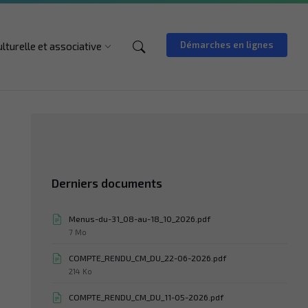
PanneauPocket
Démarches en lignes
ulturelle et associative
Derniers documents
Menus-du-31_08-au-18_10_2026.pdf
Taille
7 Mo
du
fichier:
COMPTE_RENDU_CM_DU_22-06-2026.pdf
Taille
214 Ko
du
fichier:
COMPTE_RENDU_CM_DU_11-05-2026.pdf