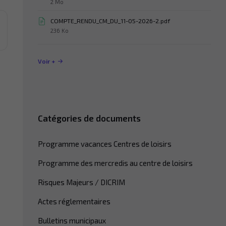
Taille
2 Mo
du
fichier:
COMPTE_RENDU_CM_DU_11-05-2026-2.pdf
Taille
236 Ko
du
fichier:
Voir +
Catégories de documents
Programme vacances Centres de loisirs
Programme des mercredis au centre de loisirs
Risques Majeurs / DICRIM
Actes réglementaires
Bulletins municipaux