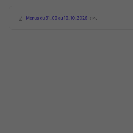
Extension
Taille
Menus du 31_08 au 18_10_2026
7 Mo
du
du
fichier:
fichier:
pdf