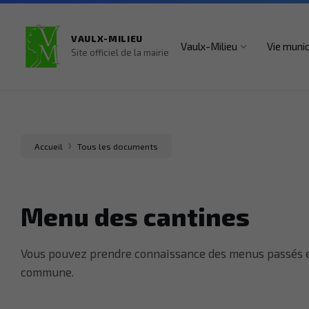
Aller
Aller
Aller
Horaires ouvertures : Lun – Ven (sauf jeudi) 8h30 – 12h, Samedi 9h
au
au
au
contenu
menu
pied
VAULX-MILIEU
de
Vaulx-Milieu
Vie munic
page
Site officiel de la mairie
Accueil
Tous les documents
Menu des cantines
Vous pouvez prendre connaissance des menus passés et 
commune.