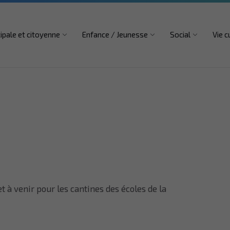
 – 12h
04 74 94 27 64
mairie@vaulx-milieu.fr
ipale et citoyenne
Enfance / Jeunesse
Social
Vie c
à venir pour les cantines des écoles de la