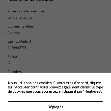
visitez notre
site, vous
augmentez
Annuaire de la commune
les chances
Carte interactive
de voir du
contenu
Documents utiles
personnalisé.
Archives
Cabinet Médical
0474942791
Police
17
Pompiers
18
Nous utilisons des cookies. Si vous êtes d'accord, cliquez
sur "Accepter tout". Vous pouvez également choisir le type
de cookies que vous souhaitez en cliquant sur "Réglages".
Réglages