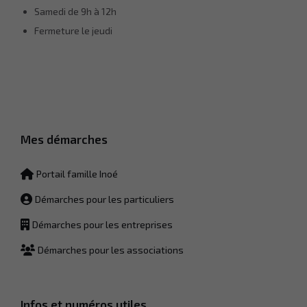
Samedi de 9h à 12h
Experience
Fermeture le jeudi
Afin que notre
site Web
fonctionne
aussi bien que
possible lors
de votre visite.
Si vous
refusez ces
Mes démarches
cookies,
certaines
fonctionnalités
Portail famille Inoé
disparaîtront
du site Web.
Démarches pour les particuliers
Démarches pour les entreprises
Marketing
En partageant
Démarches pour les associations
votre intérêt et
votre
comportement
lorsque vous
Infos et numéros utiles