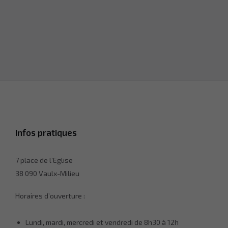
Ces cookies ne
sont pas
facultatifs. Ils
sont
nécessaires
au
fonctionnement
du site Web.
Statistiques
Afin que
nous
Infos pratiques
puissions
améliorer la
fonctionnalité
7 place de l’Eglise
et la
structure du
38 090 Vaulx-Milieu
site Web, en
fonction de la
Horaires d’ouverture :
façon dont le
site Web est
utilisé.
Lundi, mardi, mercredi et vendredi de 8h30 à 12h