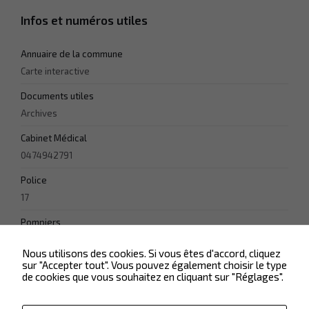
Infos et numéros utiles
Annuaire de la commune
Carte interactive
Documents utiles
Archives
Cabinet Médical
0474942791
Police
17
Pompiers
18
Nous utilisons des cookies. Si vous êtes d'accord, cliquez
sur "Accepter tout". Vous pouvez également choisir le type
de cookies que vous souhaitez en cliquant sur "Réglages".