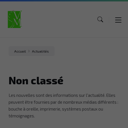
Aller
Aller
Aller
au
au
au
contenu
menu
pied
de
page
Accueil
Actualités
Non classé
Les nouvelles sont des informations sur l'actualité. Elles
peuvent être fournies par de nombreux médias différents :
bouche à oreille, imprimerie, systèmes postaux ou
témoignages.