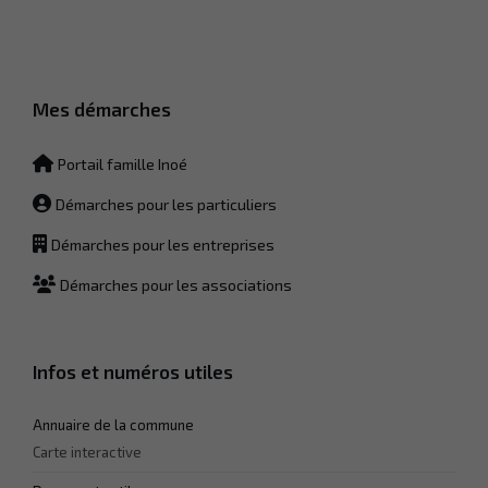
Afin que notre
site Web
fonctionne
aussi bien que
possible lors
Mes démarches
de votre visite.
Si vous
refusez ces
Portail famille Inoé
cookies,
certaines
Démarches pour les particuliers
fonctionnalités
disparaîtront
Démarches pour les entreprises
du site Web.
Démarches pour les associations
Marketing
En partageant
votre intérêt et
Infos et numéros utiles
votre
comportement
lorsque vous
Annuaire de la commune
visitez notre
Carte interactive
site, vous
augmentez