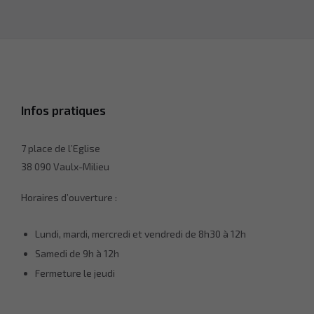
facultatifs. Ils
sont
nécessaires
au
fonctionnement
du site Web.
Infos pratiques
Statistiques
Afin que
nous
7 place de l’Eglise
puissions
améliorer la
38 090 Vaulx-Milieu
fonctionnalité
et la
Horaires d’ouverture :
structure du
site Web, en
fonction de la
Lundi, mardi, mercredi et vendredi de 8h30 à 12h
façon dont le
site Web est
Samedi de 9h à 12h
utilisé.
Fermeture le jeudi
Experience