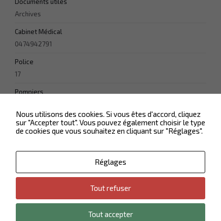
Documents utiles
les chances
de voir du
Archives
contenu
personnalisé.
Cabinet Médical
0474942791
Police
17
Pompiers
18
Nous utilisons des cookies. Si vous êtes d'accord, cliquez
sur "Accepter tout". Vous pouvez également choisir le type
de cookies que vous souhaitez en cliquant sur "Réglages".
Réglages
Tout refuser
Contactez-nous
Plan du site
Politique de confidentialité
Mentions légales
Tout accepter