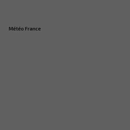
Météo France
Nécessaire
Ces cookies ne
sont pas