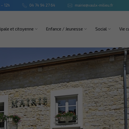
 – 12h
04 74 94 27 64
mairie@vaulx-milieu.fr
ipale et citoyenne
Enfance / Jeunesse
Social
Vie c