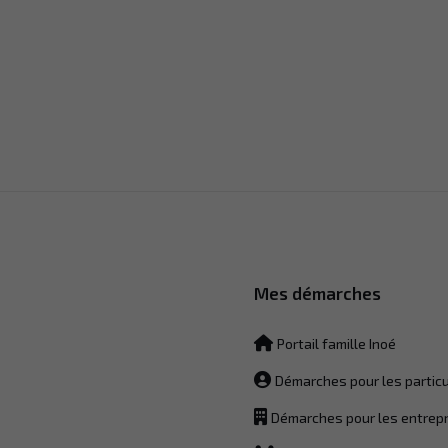
Nécessaire
Mes démarches
Ces cookies ne
sont pas
facultatifs. Ils
Portail famille Inoé
sont
nécessaires
Démarches pour les particu
au
fonctionnement
Démarches pour les entrep
du site Web.