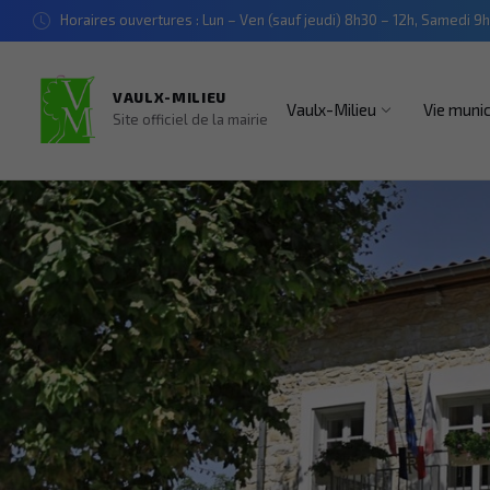
Aller
Aller
Aller
Horaires ouvertures : Lun – Ven (sauf jeudi) 8h30 – 12h, Samedi 9h
au
au
au
contenu
menu
pied
de
page
VAULX-MILIEU
Vaulx-Milieu
Vie munic
Site officiel de la mairie