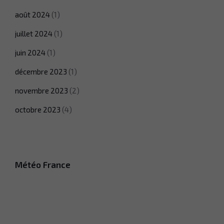
août 2024
(1)
Nécessaire
juillet 2024
(1)
Ces cookies ne
sont pas
juin 2024
(1)
facultatifs. Ils
sont
décembre 2023
(1)
nécessaires
au
novembre 2023
(2)
fonctionnement
du site Web.
octobre 2023
(4)
Statistiques
Afin que
nous
Météo France
puissions
améliorer la
fonctionnalité
et la
structure du
site Web, en
fonction de la