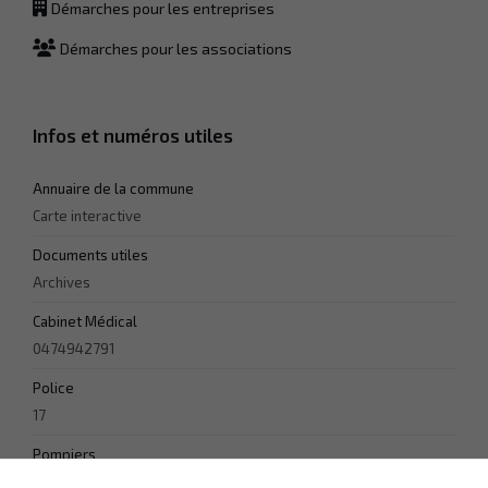
Démarches pour les entreprises
Démarches pour les associations
Infos et numéros utiles
Annuaire de la commune
Carte interactive
Documents utiles
Archives
Cabinet Médical
0474942791
Police
17
Pompiers
18