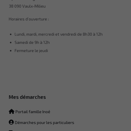
votre
38 090 Vaulx-Milieu
comportement
lorsque vous
Horaires d’ouverture :
visitez notre
site, vous
augmentez
Lundi, mardi, mercredi et vendredi de 8h30 à 12h
les chances
de voir du
Samedi de 9h à 12h
contenu
Fermeture le jeudi
personnalisé.
Mes démarches
Portail famille Inoé
Démarches pour les particuliers