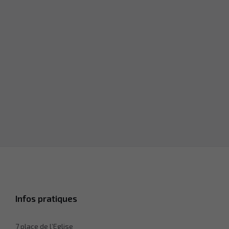
façon dont le
site Web est
utilisé.
Experience
Afin que notre
site Web
fonctionne
aussi bien que
possible lors
de votre visite.
Si vous
refusez ces
cookies,
certaines
fonctionnalités
disparaîtront
du site Web.
Infos pratiques
Marketing
En partageant
7 place de l’Eglise
votre intérêt et