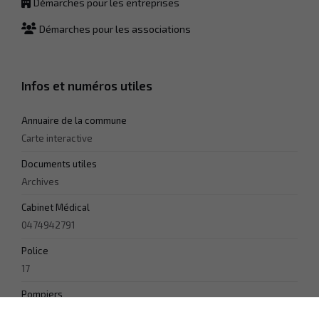
Démarches pour les entreprises
façon dont le
site Web est
Démarches pour les associations
utilisé.
Experience
Infos et numéros utiles
Afin que notre
site Web
fonctionne
Annuaire de la commune
aussi bien que
Carte interactive
possible lors
de votre visite.
Documents utiles
Si vous
refusez ces
Archives
cookies,
certaines
Cabinet Médical
fonctionnalités
0474942791
disparaîtront
du site Web.
Police
17
Marketing
Pompiers
En partageant
18
votre intérêt et