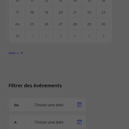
10
11
12
13
14
15
16
17
18
19
20
21
22
23
24
25
26
27
28
29
30
31
1
2
3
4
5
6
Revenir
à
Voir +
l’agenda
Filtrer des événements
De:
A: