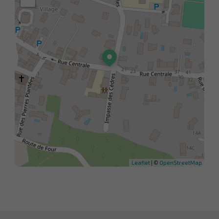
Leaflet
| ©
OpenStreetMap