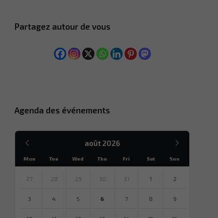
Partagez autour de vous
Agenda des événements
Mois
Mois
août
2026
précédent
suivant
Mon
Tue
Wed
Thu
Fri
Sat
Sun
Sauter
des
27
28
29
30
31
1
2
jours
calendaires
3
4
5
6
7
8
9