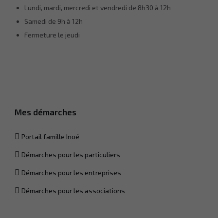
Lundi, mardi, mercredi et vendredi de 8h30 à 12h
Samedi de 9h à 12h
Fermeture le jeudi
Mes démarches
Nécessaire
Ces cookies ne
sont pas
Portail famille Inoé
facultatifs. Ils
sont
Démarches pour les particuliers
nécessaires
au
Démarches pour les entreprises
fonctionnement
du site Web.
Démarches pour les associations
Statistiques