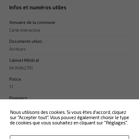
Afin que
Infos et numéros utiles
nous
puissions
améliorer la
Annuaire de la commune
fonctionnalité
Carte interactive
et la
structure du
Documents utiles
site Web, en
Archives
fonction de la
façon dont le
Cabinet Médical
site Web est
utilisé.
0474942791
Police
17
Experience
Afin que notre
Pompiers
site Web
fonctionne
18
aussi bien que
Nous utilisons des cookies. Si vous êtes d'accord, cliquez
possible lors
sur "Accepter tout". Vous pouvez également choisir le type
de votre visite.
de cookies que vous souhaitez en cliquant sur "Réglages".
Si vous
refusez ces
cookies,