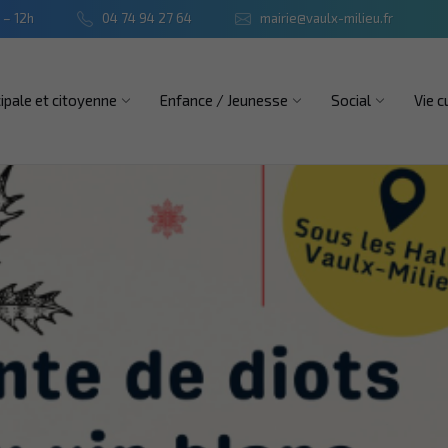
 – 12h
04 74 94 27 64
mairie@vaulx-milieu.fr
ipale et citoyenne
Enfance / Jeunesse
Social
Vie c