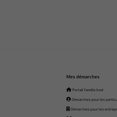
Nécessaire
Mes démarches
Ces cookies ne
sont pas
facultatifs. Ils
Portail famille Inoé
sont
nécessaires
Démarches pour les particu
au
fonctionnement
Démarches pour les entrep
du site Web.