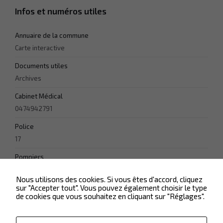
Infos et numéros utiles
Experience
Annuaire de la commune
Afin que notre
site Web
Carte interactive
fonctionne
aussi bien que
Documents utiles
possible lors
Archives
de votre visite.
Si vous
Cabinet Médical
refusez ces
0474942791
cookies,
certaines
Police
fonctionnalités
disparaîtront
17
du site Web.
Pompiers
18
Marketing
Nous utilisons des cookies. Si vous êtes d'accord, cliquez
sur "Accepter tout". Vous pouvez également choisir le type
En partageant
de cookies que vous souhaitez en cliquant sur "Réglages".
votre intérêt et
votre
comportement