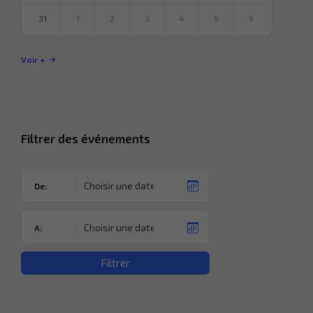
31
1
2
3
4
5
6
Revenir
à
Voir +
l’agenda
Filtrer des événements
De:
A:
Filtrer