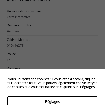
Experience
Annuaire de la commune
Afin que notre
Carte interactive
site Web
fonctionne
Documents utiles
aussi bien que
Archives
possible lors
de votre visite.
Cabinet Médical
Si vous
refusez ces
0474942791
cookies,
certaines
Police
fonctionnalités
17
disparaîtront
du site Web.
Pompiers
18
Nous utilisons des cookies. Si vous êtes d'accord, cliquez
Marketing
sur "Accepter tout". Vous pouvez également choisir le type
En partageant
de cookies que vous souhaitez en cliquant sur "Réglages".
votre intérêt et
votre
comportement
Réglages
lorsque vous