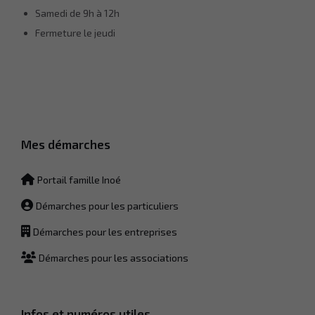
Samedi de 9h à 12h
Ces cookies ne
sont pas
Fermeture le jeudi
facultatifs. Ils
sont
nécessaires
au
fonctionnement
du site Web.
Mes démarches
Statistiques
Afin que
nous
Portail famille Inoé
puissions
améliorer la
Démarches pour les particuliers
fonctionnalité
et la
Démarches pour les entreprises
structure du
site Web, en
Démarches pour les associations
fonction de la
façon dont le
site Web est
utilisé.
Infos et numéros utiles