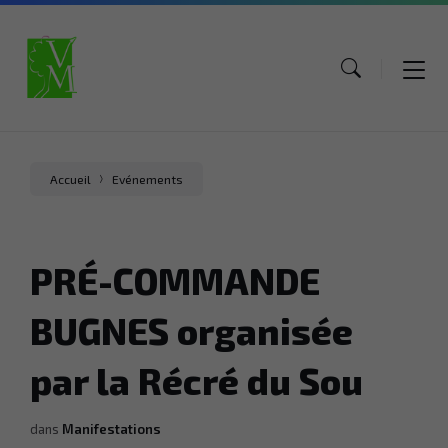
Aller
Aller
Aller
au
au
au
contenu
menu
pied
de
page
Accueil
Evénements
PRÉ-COMMANDE
BUGNES organisée
par la Récré du Sou
dans
Manifestations