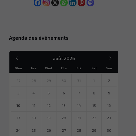
Agenda des événements
Mois
Mois
août
2026
précédent
suivant
Mon
Tue
Wed
Thu
Fri
Sat
Sun
Sauter
des
27
28
29
30
31
1
2
jours
calendaires
3
4
5
6
7
8
9
10
11
12
13
14
15
16
17
18
19
20
21
22
23
24
25
26
27
28
29
30