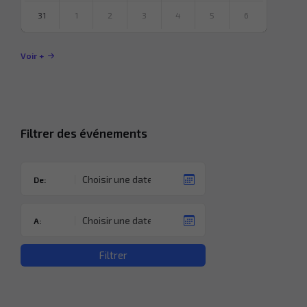
31
1
2
3
4
5
6
Revenir
à
Voir +
l’agenda
Filtrer des événements
De:
A:
Filtrer