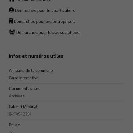
du site Web.
Démarches pour les particuliers
Démarches pour les entreprises
Statistiques
Afin que
Démarches pour les associations
nous
puissions
améliorer la
fonctionnalité
Infos et numéros utiles
et la
structure du
site Web, en
Annuaire de la commune
fonction de la
façon dont le
Carte interactive
site Web est
utilisé.
Documents utiles
Archives
Cabinet Médical
Experience
Afin que notre
0474942791
site Web
fonctionne
Police
aussi bien que
17