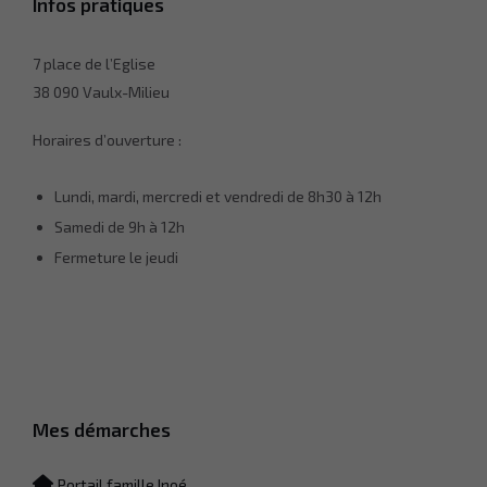
Infos pratiques
7 place de l’Eglise
38 090 Vaulx-Milieu
Horaires d’ouverture :
Lundi, mardi, mercredi et vendredi de 8h30 à 12h
Samedi de 9h à 12h
Fermeture le jeudi
Nécessaire
Ces cookies ne
sont pas
facultatifs. Ils
sont
Mes démarches
nécessaires
au
fonctionnement
Portail famille Inoé