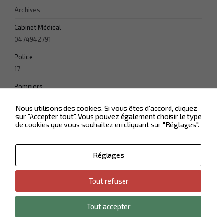
améliorer la
Archives
fonctionnalité
et la
Cabinet Médical
structure du
site Web, en
0474942791
fonction de la
façon dont le
Police
site Web est
17
utilisé.
Pompiers
18
Experience
Nous utilisons des cookies. Si vous êtes d'accord, cliquez
Afin que notre
sur "Accepter tout". Vous pouvez également choisir le type
site Web
de cookies que vous souhaitez en cliquant sur "Réglages".
fonctionne
aussi bien que
possible lors
Réglages
de votre visite.
Si vous
refusez ces
Tout refuser
cookies,
Contactez-nous
Plan du site
certaines
Politique de confidentialité
Mentions légales
fonctionnalités
Tout accepter
disparaîtront
© 2026 Mairie de Vaulx-Milieu - tous droits réservés
du site Web.