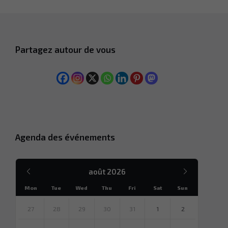
Partagez autour de vous
Agenda des événements
Mois
Mois
août
2026
précédent
suivant
Mon
Tue
Wed
Thu
Fri
Sat
Sun
Sauter
des
27
28
29
30
31
1
2
jours
calendaires