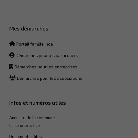
Mes démarches
Portail famille Inoé
Nécessaire
Démarches pour les particuliers
Ces cookies ne
sont pas
Démarches pour les entreprises
facultatifs. Ils
sont
Démarches pour les associations
nécessaires
au
fonctionnement
du site Web.
Infos et numéros utiles
Statistiques
Annuaire de la commune
Afin que
Carte interactive
nous
puissions
Documents utiles