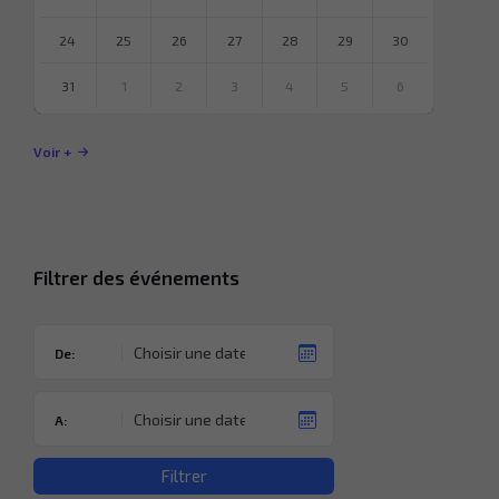
24
25
26
27
28
29
30
31
1
2
3
4
5
6
Revenir
à
Voir +
l’agenda
Filtrer des événements
De:
A:
Filtrer