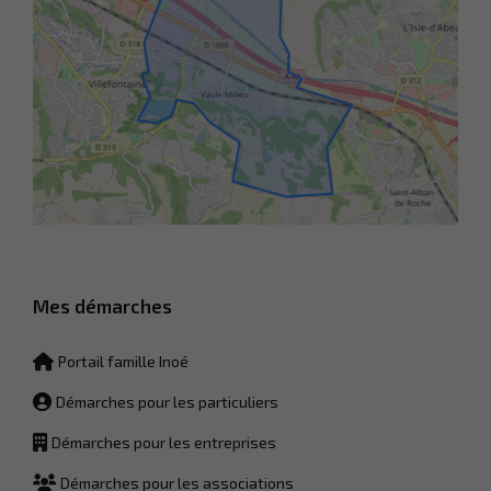
Nécessaire
Ces cookies ne
sont pas
facultatifs. Ils
sont
nécessaires
au
fonctionnement
du site Web.
Statistiques
Afin que
Mes démarches
nous
puissions
améliorer la
Portail famille Inoé
fonctionnalité
et la
Démarches pour les particuliers
structure du
site Web, en
Démarches pour les entreprises
fonction de la
façon dont le
Démarches pour les associations
site Web est