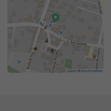
Leaflet
| ©
OpenStreetMap