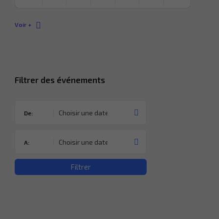
Revenir
à
Voir +
l’agenda
Filtrer des événements
De:
A:
Filtrer