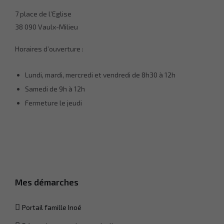
7 place de l’Eglise
38 090 Vaulx-Milieu
Horaires d’ouverture :
Lundi, mardi, mercredi et vendredi de 8h30 à 12h
Samedi de 9h à 12h
Fermeture le jeudi
Nécessaire
Ces cookies ne
sont pas
facultatifs. Ils
Mes démarches
sont
nécessaires
au
Portail famille Inoé
fonctionnement
du site Web.