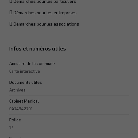
Démarches pour les particuliers
Démarches pour les entreprises
Statistiques
Démarches pour les associations
Afin que
nous
puissions
améliorer la
Infos et numéros utiles
fonctionnalité
et la
structure du
Annuaire de la commune
site Web, en
fonction de la
Carte interactive
façon dont le
site Web est
Documents utiles
utilisé.
Archives
Cabinet Médical
Experience
0474942791
Afin que notre
site Web
Police
fonctionne
17
aussi bien que
possible lors