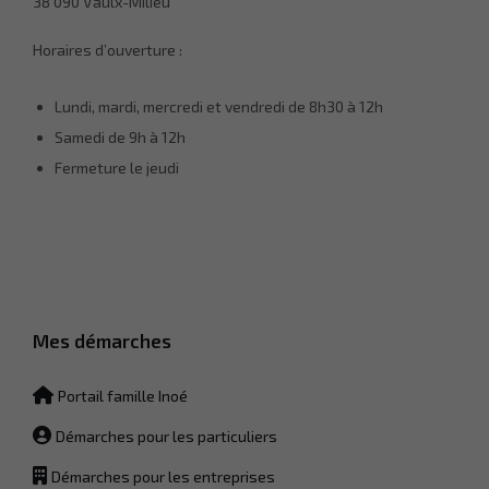
38 090 Vaulx-Milieu
Horaires d’ouverture :
Nécessaire
Ces cookies ne
sont pas
Lundi, mardi, mercredi et vendredi de 8h30 à 12h
facultatifs. Ils
Samedi de 9h à 12h
sont
nécessaires
Fermeture le jeudi
au
fonctionnement
du site Web.
Statistiques
Afin que
nous
Mes démarches
puissions
améliorer la
fonctionnalité
Portail famille Inoé
et la
structure du
Démarches pour les particuliers
site Web, en
fonction de la
Démarches pour les entreprises
façon dont le