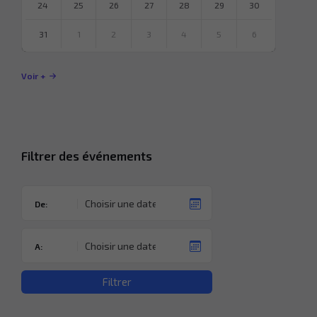
24
25
26
27
28
29
30
31
1
2
3
4
5
6
Revenir
à
Voir +
l’agenda
Filtrer des événements
De:
A:
Filtrer