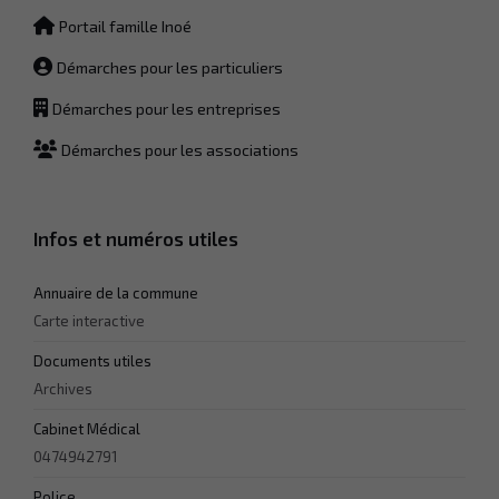
fonctionnement
Portail famille Inoé
du site Web.
Démarches pour les particuliers
Statistiques
Démarches pour les entreprises
Afin que
nous
Démarches pour les associations
puissions
améliorer la
fonctionnalité
et la
Infos et numéros utiles
structure du
site Web, en
fonction de la
Annuaire de la commune
façon dont le
Carte interactive
site Web est
utilisé.
Documents utiles
Archives
Experience
Cabinet Médical
Afin que notre
0474942791
site Web
fonctionne
Police