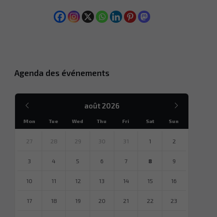
Agenda des événements
Mois
Mois
août
2026
précédent
suivant
Mon
Tue
Wed
Thu
Fri
Sat
Sun
Sauter
des
27
28
29
30
31
1
2
jours
calendaires
3
4
5
6
7
8
9
10
11
12
13
14
15
16
17
18
19
20
21
22
23