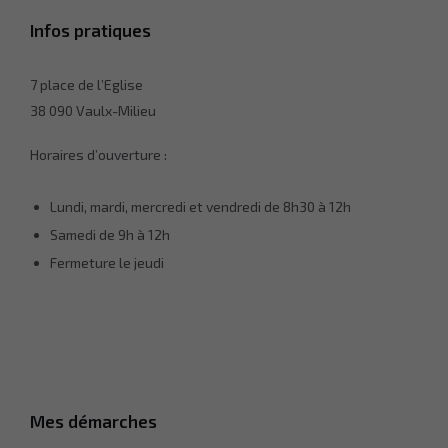
Infos pratiques
7 place de l’Eglise
38 090 Vaulx-Milieu
Horaires d’ouverture :
Lundi, mardi, mercredi et vendredi de 8h30 à 12h
Samedi de 9h à 12h
Fermeture le jeudi
Nécessaire
Ces cookies ne
sont pas
facultatifs. Ils
sont
Mes démarches
nécessaires
au