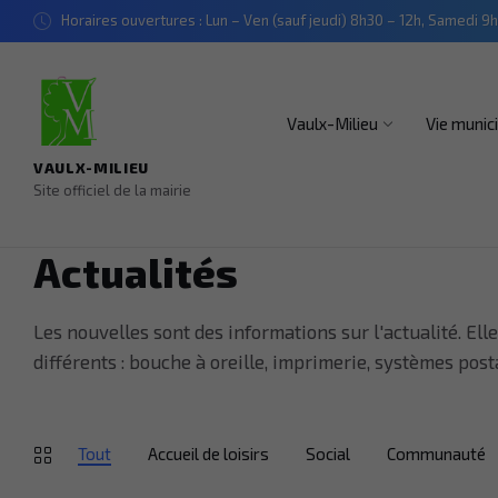
Aller
Aller
Aller
Horaires ouvertures : Lun – Ven (sauf jeudi) 8h30 – 12h, Samedi 9h
au
au
au
contenu
menu
pied
de
page
Vaulx-Milieu
Vie munic
VAULX-MILIEU
Site officiel de la mairie
Actualités
Les nouvelles sont des informations sur l'actualité. E
différents : bouche à oreille, imprimerie, systèmes po
Tout
Accueil de loisirs
Social
Communauté