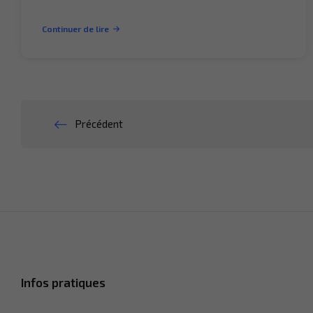
Continuer de lire
Pagination
Précédent
des
publications
Infos pratiques