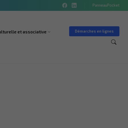
PanneauPocket
Démarches en lignes
ulturelle et associative