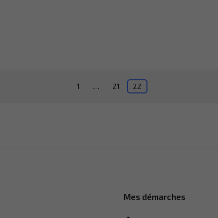
1
…
21
22
Mes démarches