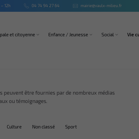
 – 12h
04 74 94 27 64
mairie@vaulx-milieu.fr
ipale et citoyenne
Enfance / Jeunesse
Social
Vie c
lles peuvent être fournies par de nombreux médias
staux ou témoignages.
Culture
Non classé
Sport