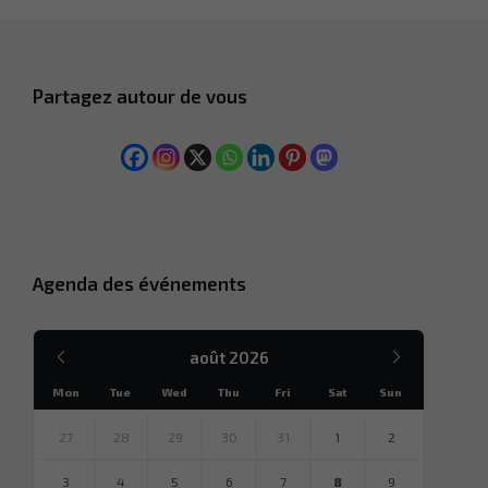
Partagez autour de vous
Agenda des événements
Mois
Mois
août
2026
précédent
suivant
Mon
Tue
Wed
Thu
Fri
Sat
Sun
Sauter
des
27
28
29
30
31
1
2
jours
calendaires
3
4
5
6
7
8
9