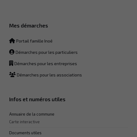
sont
nécessaires
au
fonctionnement
Mes démarches
du site Web.
Portail famille Inoé
Statistiques
Afin que
Démarches pour les particuliers
nous
puissions
Démarches pour les entreprises
améliorer la
fonctionnalité
Démarches pour les associations
et la
structure du
site Web, en
fonction de la
Infos et numéros utiles
façon dont le
site Web est
utilisé.
Annuaire de la commune
Carte interactive
Experience
Documents utiles