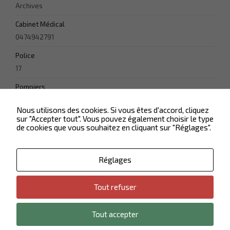
Afin que notre
Archives
site Web
fonctionne
Cabinet Médical
aussi bien que
0474942791
possible lors
de votre visite.
Police
Si vous
refusez ces
17
cookies,
certaines
Pompiers
fonctionnalités
18
disparaîtront
Nous utilisons des cookies. Si vous êtes d'accord, cliquez
du site Web.
sur "Accepter tout". Vous pouvez également choisir le type
de cookies que vous souhaitez en cliquant sur "Réglages".
Marketing
En partageant
Réglages
votre intérêt et
votre
comportement
Tout refuser
Contactez-nous
Plan du site
lorsque vous
visitez notre
Politique de confidentialité
Mentions légales
site, vous
Tout accepter
augmentez
© 2026 Mairie de Vaulx-Milieu - tous droits réservés