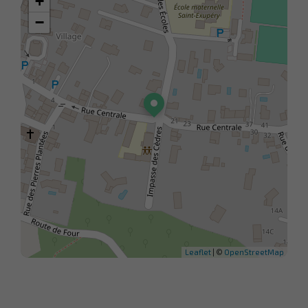
+
−
Leaflet
| ©
OpenStreetMap