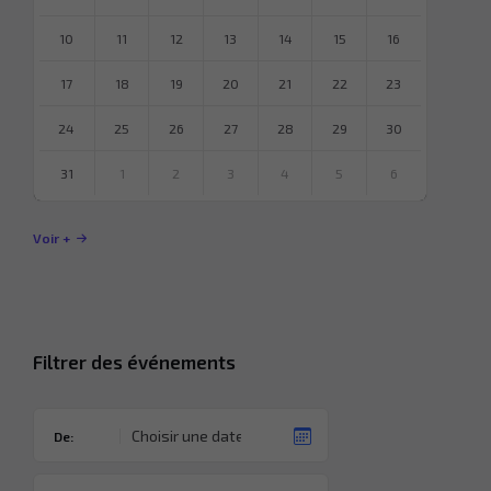
10
11
12
13
14
15
16
17
18
19
20
21
22
23
24
25
26
27
28
29
30
31
1
2
3
4
5
6
Revenir
à
Voir +
l’agenda
Filtrer des événements
De: