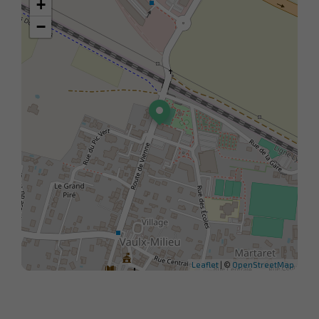
+
−
Leaflet
| ©
OpenStreetMap