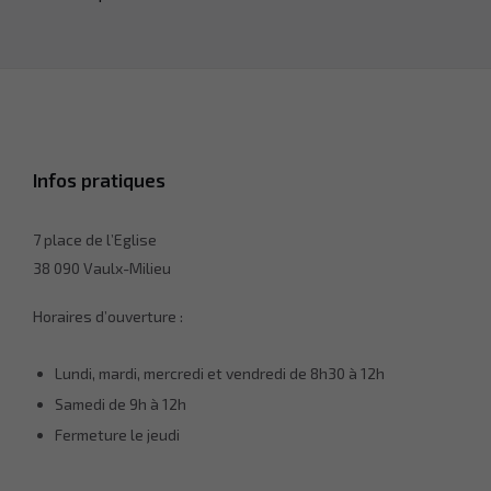
facultatifs. Ils
sont
nécessaires
au
fonctionnement
du site Web.
Statistiques
Infos pratiques
Afin que
nous
puissions
7 place de l’Eglise
améliorer la
38 090 Vaulx-Milieu
fonctionnalité
et la
structure du
Horaires d’ouverture :
site Web, en
fonction de la
Lundi, mardi, mercredi et vendredi de 8h30 à 12h
façon dont le
site Web est
Samedi de 9h à 12h
utilisé.
Fermeture le jeudi
Experience