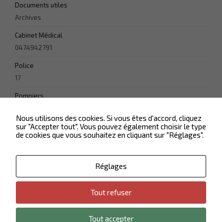
Documents utiles
les chances
de voir du
Archives
contenu
personnalisé.
Cabinet Médical
0474942791
Police
17
Pompiers
18
Nous utilisons des cookies. Si vous êtes d'accord, cliquez
sur "Accepter tout". Vous pouvez également choisir le type
de cookies que vous souhaitez en cliquant sur "Réglages".
Réglages
Tout refuser
Contactez-nous
Plan du site
Politique de confidentialité
Mentions légales
Tout accepter