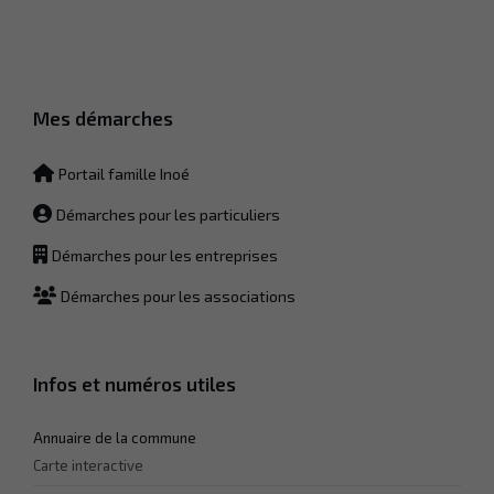
Afin que notre
site Web
fonctionne
aussi bien que
possible lors
de votre visite.
Mes démarches
Si vous
refusez ces
Portail famille Inoé
cookies,
certaines
Démarches pour les particuliers
fonctionnalités
disparaîtront
du site Web.
Démarches pour les entreprises
Démarches pour les associations
Marketing
En partageant
votre intérêt et
Infos et numéros utiles
votre
comportement
lorsque vous
Annuaire de la commune
visitez notre
Carte interactive
site, vous
augmentez