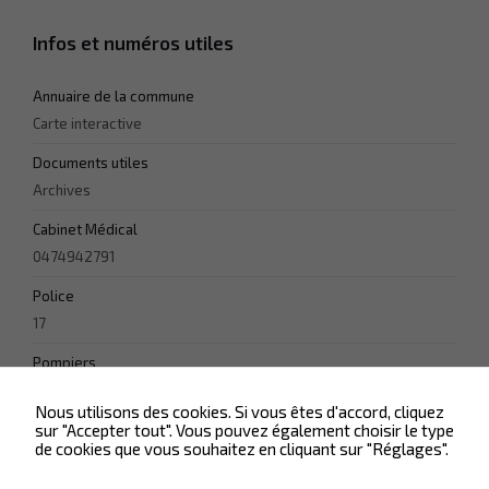
Nécessaire
Infos et numéros utiles
Ces cookies ne
sont pas
facultatifs. Ils
Annuaire de la commune
sont
nécessaires
Carte interactive
au
fonctionnement
Documents utiles
du site Web.
Archives
Cabinet Médical
Statistiques
0474942791
Afin que
nous
Police
puissions
17
améliorer la
fonctionnalité
Pompiers
et la
18
structure du
site Web, en
Nous utilisons des cookies. Si vous êtes d'accord, cliquez
sur "Accepter tout". Vous pouvez également choisir le type
fonction de la
de cookies que vous souhaitez en cliquant sur "Réglages".
façon dont le
site Web est
utilisé.