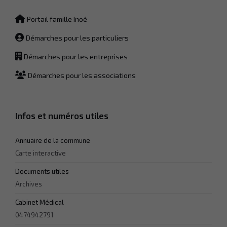
fonctionnement
du site Web.
Portail famille Inoé
Démarches pour les particuliers
Statistiques
Démarches pour les entreprises
Afin que
nous
Démarches pour les associations
puissions
améliorer la
fonctionnalité
et la
Infos et numéros utiles
structure du
site Web, en
fonction de la
Annuaire de la commune
façon dont le
site Web est
Carte interactive
utilisé.
Documents utiles
Archives
Experience
Cabinet Médical
Afin que notre
site Web
0474942791
fonctionne