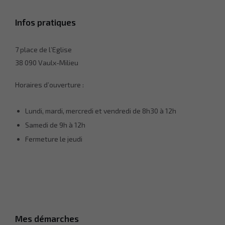
Infos pratiques
7 place de l’Eglise
38 090 Vaulx-Milieu
Horaires d’ouverture :
Lundi, mardi, mercredi et vendredi de 8h30 à 12h
Samedi de 9h à 12h
Fermeture le jeudi
Nécessaire
Ces cookies ne
sont pas
facultatifs. Ils
sont
nécessaires
Mes démarches
au