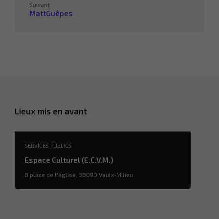
Suivant
MattGuêpes
Lieux mis en avant
SERVICES PUBLICS
Espace Culturel (E.C.V.M.)
8 place de l'église, 38090 Vaulx-Milieu