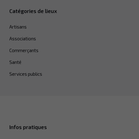
Catégories de lieux
Artisans
Associations
Commerçants
Santé
Services publics
Nécessaire
Ces cookies ne
sont pas
facultatifs. Ils
sont
nécessaires
au
Infos pratiques
fonctionnement
du site Web.