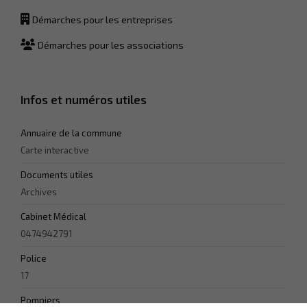
de votre visite.
Si vous
Démarches pour les entreprises
refusez ces
cookies,
Démarches pour les associations
certaines
fonctionnalités
disparaîtront
du site Web.
Infos et numéros utiles
Annuaire de la commune
Marketing
En partageant
Carte interactive
votre intérêt et
votre
Documents utiles
comportement
Archives
lorsque vous
visitez notre
Cabinet Médical
site, vous
augmentez
0474942791
les chances
de voir du
Police
contenu
17
personnalisé.
Pompiers