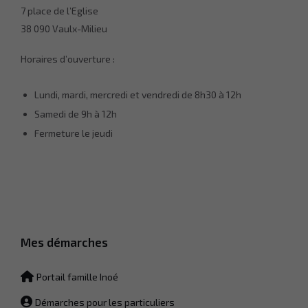
7 place de l’Eglise
38 090 Vaulx-Milieu
Statistiques
Afin que
Horaires d’ouverture :
nous
puissions
améliorer la
Lundi, mardi, mercredi et vendredi de 8h30 à 12h
fonctionnalité
Samedi de 9h à 12h
et la
structure du
Fermeture le jeudi
site Web, en
fonction de la
façon dont le
site Web est
utilisé.
Experience
Mes démarches
Afin que notre
site Web
fonctionne
Portail famille Inoé
aussi bien que
possible lors
Démarches pour les particuliers