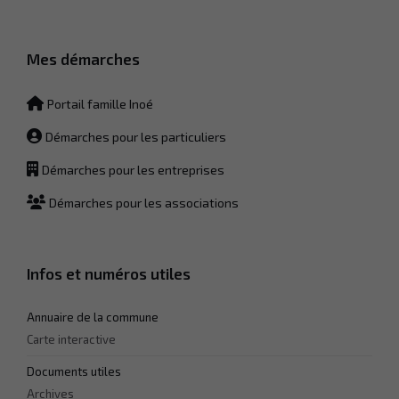
sont
nécessaires
au
fonctionnement
Mes démarches
du site Web.
Portail famille Inoé
Statistiques
Démarches pour les particuliers
Afin que
nous
Démarches pour les entreprises
puissions
améliorer la
Démarches pour les associations
fonctionnalité
et la
structure du
site Web, en
fonction de la
Infos et numéros utiles
façon dont le
site Web est
Annuaire de la commune
utilisé.
Carte interactive
Documents utiles
Experience
Archives
Afin que notre