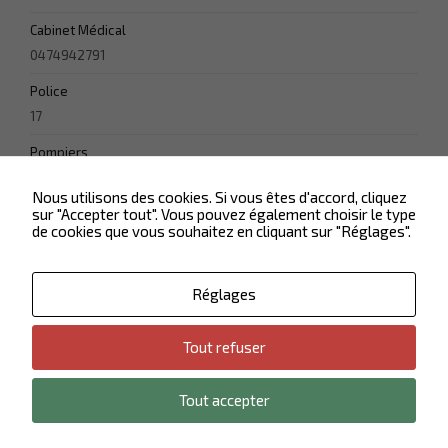
site Web
Cabinet Médical
fonctionne
aussi bien que
0474942791
possible lors
de votre visite.
Police
Si vous
17
refusez ces
cookies,
Pompiers
certaines
fonctionnalités
18
disparaîtront
Nous utilisons des cookies. Si vous êtes d'accord, cliquez
du site Web.
sur "Accepter tout". Vous pouvez également choisir le type
de cookies que vous souhaitez en cliquant sur "Réglages".
Marketing
Réglages
En partageant
votre intérêt et
votre
Tout refuser
comportement
Contactez-nous
Plan du site
lorsque vous
Politique de confidentialité
Mentions légales
visitez notre
Tout accepter
site, vous
© 2026 Mairie de Vaulx-Milieu - tous droits réservés
augmentez
les chances